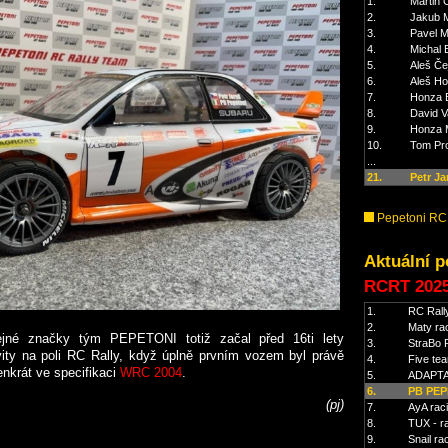
1.
Martin 
2.
Jakub 
3.
Pavel M
4.
Michal 
5.
Aleš Če
6.
Aleš Ho
7.
Honza 
8.
David V
9.
Honza M
10.
Tom Pr
...
21.
Petr Ja
Pepetoni RC
Aktuální p
RCRT 202
1.
RC Rall
2.
Maty ra
ejné značky tým PEPETONI totiž začal před 16ti lety
3.
StraBo 
vity na poli RC Rally, když úplně prvním vozem byl právě
4.
Five te
nkrát ve specifikaci
WRC 2004
.
5.
ADAPTA
6.
PB PEP
(pj)
7.
AyA rac
8.
TUX - r
9.
Snail ra