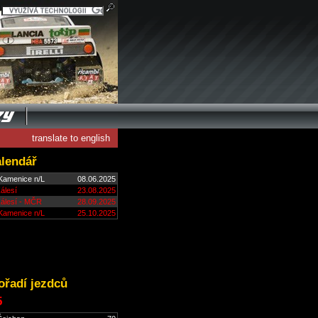
translate to english
alendář
Kamenice n/L
08.06.2025
álesí
23.08.2025
Zálesí - MČR
28.09.2025
Kamenice n/L
25.10.2025
ořadí jezdců
5