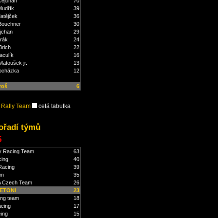
Čejchan
70
Mudřík
39
atějček
36
Bouchner
30
jchan
29
rák
24
Brich
22
aculík
16
atoušek jr.
13
ocházka
12
roš
6
 Rally Team
celá tabulka
ořadí týmů
5
y Racing Team
63
cing
40
Racing
39
am
35
 Czech Team
26
ETONI
23
ing team
18
acing
17
cing
15