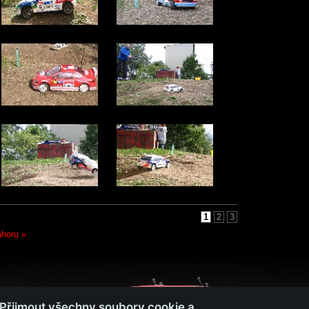
1
2
3
ahoru »
„Přijmout všechny soubory cookie a