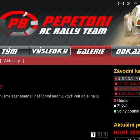
|
Aktuality
|
Závodní k
3. RC RALLY 
17. RC Rally Z
7
18. RC Rally 
4. RC RALLY 
m jsme zaznamenali naší první bednu, když Petr dojel na 3.
Odjeto
Zbývá
Volný podnik
Aktuální p
RCRT 202
1
2
3