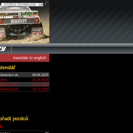
translate to english
alendář
Kamenice n/L
08.06.2025
álesí
23.08.2025
Zálesí - MČR
28.09.2025
Kamenice n/L
25.10.2025
ořadí jezdců
5