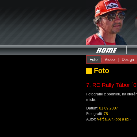
Foto
|
Video
|
Design
Foto
7. RC Rally Tábor ´0
Fotografie z podniku, na které
místě.
Datum:
01.09.2007
Fotografií:
78
Autor:
Věrča, Alf, (pb) a (pj)