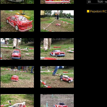
10.
TUX - ra
Pepetoni RC