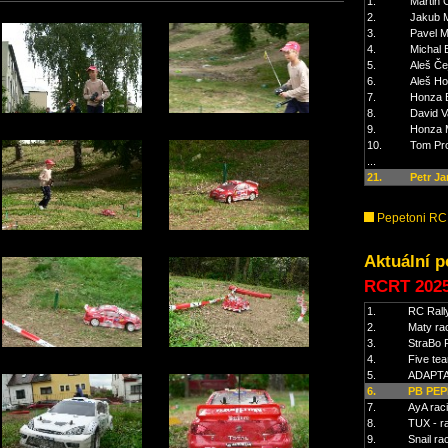
1.
Martin 
2.
Jakub 
3.
Pavel M
4.
Michal 
5.
Aleš Če
6.
Aleš Ho
7.
Honza 
8.
David V
9.
Honza M
10.
Tom Pr
...
21.
Petr Ja
Pepetoni RC
Aktuální p
RCRT 202
1.
RC Rall
2.
Maty ra
3.
StraBo 
4.
Five te
5.
ADAPTA
6.
PB PEP
7.
AyA rac
8.
TUX - r
9.
Snail ra