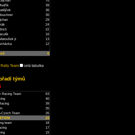
Čejchan
70
Mudřík
39
atějček
36
Bouchner
30
jchan
29
rák
24
Brich
22
aculík
16
atoušek jr.
13
ocházka
12
roš
6
 Rally Team
celá tabulka
ořadí týmů
5
y Racing Team
63
cing
40
Racing
39
am
35
 Czech Team
26
ETONI
23
ing team
18
acing
17
cing
15