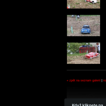
« zpět na seznam galerií
|
n
Když kliknete na 