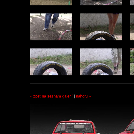
« zpět na seznam galerií
|
nahoru »