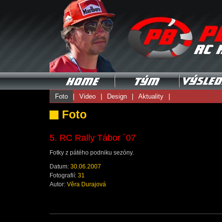
Foto
|
Video
|
Design
|
Aktuality
|
Foto
5. RC Rally Tábor ´07
Fotky z pátého podniku sezóny.
Datum:
30.06.2007
Fotografií:
31
Autor:
Věra Durajová